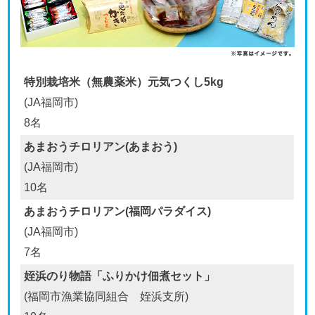
特別栽培⽶（無農薬⽶）元気つくし5kg
(JA福岡市)
8名
あまおうチロリアン(あまおう)
(JA福岡市)
10名
あまおうチロリアン(福岡パラダイス)
(JA福岡市)
7名
姪浜のり物語「ふりかけ佃煮セット」
(福岡市漁業協同組合 姪浜支所)