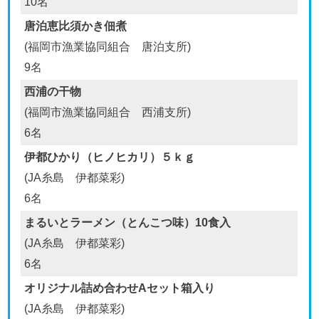
10名
唐泊恵比須かき佃煮
(福岡市漁業協同組合 唐泊支所)
9名
西浦の干物
(福岡市漁業協同組合 西浦支所)
6名
伊都ひかり（ヒノヒカリ）５ｋｇ
(JA糸島 伊都菜彩)
6名
まるいとラーメン（とんこつ味）10食入
(JA糸島 伊都菜彩)
6名
オリジナル詰め合わせAセット箱入り
(JA糸島 伊都菜彩)